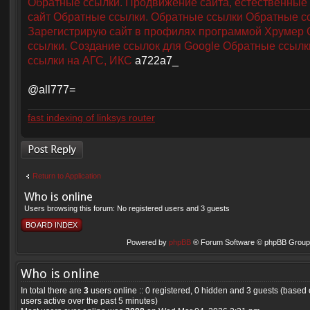
Обратные ссылки. Продвижение сайта, естественные
сайт
Обратные ссылки. Обратные ссылки
Обратные с
Зарегистрирую сайт в профилях программой Хрумер
ссылки. Создание ссылок для Google
Обратные ссылк
ссылки на АГС, ИКС
a722a7_
@all777=
fast indexing of linksys router
Post a reply
Return to Application
Who is online
Users browsing this forum: No registered users and 3 guests
BOARD INDEX
Powered by
phpBB
® Forum Software © phpBB Group 
Who is online
In total there are
3
users online :: 0 registered, 0 hidden and 3 guests (based
users active over the past 5 minutes)