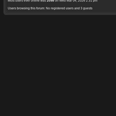
Most users ever online was
2098
on Wed Mar 04, 2026 2:31 pm
Users browsing this forum: No registered users and 3 guests