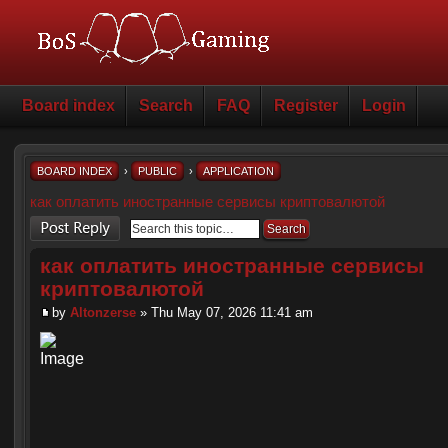
Board index
Search
FAQ
Register
Login
BOARD INDEX
›
PUBLIC
›
APPLICATION
как оплатить иностранные сервисы криптовалютой
Post a reply
как оплатить иностранные сервисы
криптовалютой
by
Altonzerse
» Thu May 07, 2026 11:41 am