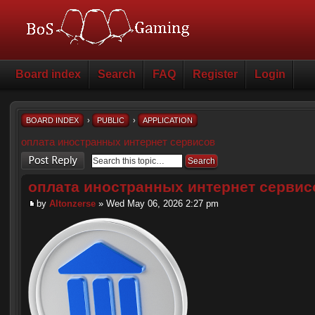
Board index
Search
FAQ
Register
Login
BOARD INDEX
›
PUBLIC
›
APPLICATION
оплата иностранных интернет сервисов
Post a reply
оплата иностранных интернет сервис
by
Altonzerse
» Wed May 06, 2026 2:27 pm