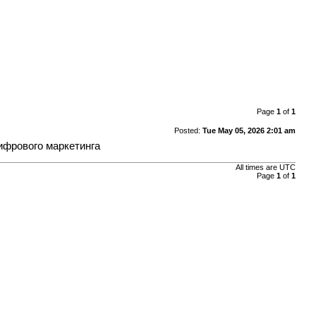
Page
1
of
1
Posted:
Tue May 05, 2026 2:01 am
ифрового маркетинга
All times are UTC
Page
1
of
1