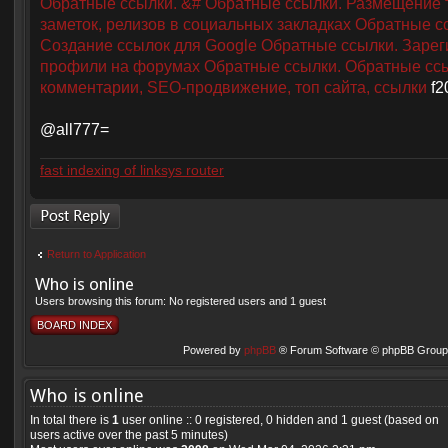
Обратные ссылки. &#
Обратные ссылки. Размещение т
заметок, релизов в социальных закладках
Обратные с
Создание ссылок для Google
Обратные ссылки. Зарег
профили на форумах
Обратные ссылки. Обратные сс
комментарии, SEO-продвижение, топ сайта, ссылки
f2
@all777=
fast indexing of linksys router
Post a reply
Return to Application
Who is online
Users browsing this forum: No registered users and 1 guest
BOARD INDEX
Powered by
phpBB
® Forum Software © phpBB Group 
Who is online
In total there is
1
user online :: 0 registered, 0 hidden and 1 guest (based on
users active over the past 5 minutes)