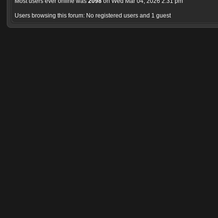
Most users ever online was
2098
on Wed Mar 04, 2026 2:31 pm
Users browsing this forum: No registered users and 1 guest