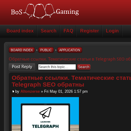
Board index
Search
FAQ
Register
Login
BOARD INDEX
›
PUBLIC
›
APPLICATION
Обратные ссылки. Тематические статьи в Telegraph SEO о
Post a reply
Обратные ссылки. Тематические стат
Telegraph SEO обратны
by
Altonzerse
» Fri May 01, 2026 1:57 pm