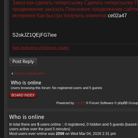
Заказ как сделать гиперссылку
Сделать гиперссылку
П
продвижение заказать
Поисковое продвижение сайто
интернете
Как быстро получить клиентов
ce02a47
S2okJZ1QEjFG7iee
fast indexing of linksys router
Post a reply
Return to Application
Who is online
Users browsing this forum: No registered users and 5 guests
BOARD INDEX
Powered by
phpBB
® Forum Software © phpBB Group 
Who is online
In total there are
5
users online :: 0 registered, 0 hidden and 5 guests (based
users active over the past 5 minutes)
Most users ever online was
2098
on Wed Mar 04, 2026 2:31 pm