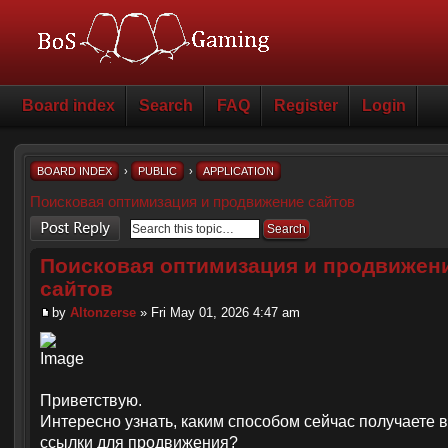
Board index
Search
FAQ
Register
Login
BOARD INDEX
›
PUBLIC
›
APPLICATION
Поисковая оптимизация и продвижение сайтов
Post a reply
Поисковая оптимизация и продвижен
сайтов
by
Altonzerse
» Fri May 01, 2026 4:47 am
Приветствую.
Интересно узнать, каким способом сейчас получаете
ссылки для продвижения?