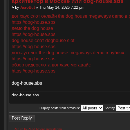
архитектор в москве или dog-house.sbs
by
AsroBut
» Thu May 14, 2026 7:22 pm
дог хаус слот онлайн the dog house megaways demo в 
https://dog-house.sbs
демо the dog house
https://dog-house.sbs
dog house слот doghouse slot
https://dog-house.sbs
догхаусслот the dog house megaways demo в рублях
https://dog-house.sbs
обзор видеослота дог хаус мегавайс
https://dog-house.sbs
dog-house.sbs
dog-house.sbs
Display posts from previous:
Sort by
Post a reply
Return to Read before Registering