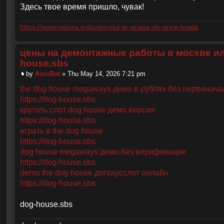
Здесь твое время пришло, чувак!
https://www.natura.md/usturoiul-te-scapa-de-orice-boala
цены на демонтажные работы в москве ил
house.sbs
by
AsroBut
» Thu May 14, 2026 7:21 pm
the dog house megaways демо в рублях без первонача
https://dog-house.sbs
крутить слот dog house демо версия
https://dog-house.sbs
играть в the dog house
https://dog-house.sbs
dog house megaways демо без верификации
https://dog-house.sbs
demo the dog house догхаусслот онлайн
https://dog-house.sbs
dog-house.sbs