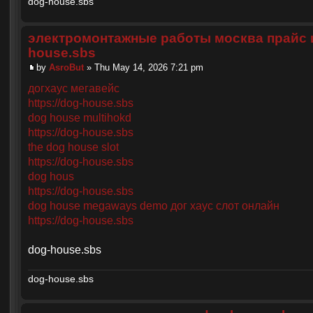
dog-house.sbs
электромонтажные работы москва прайс 
house.sbs
by
AsroBut
» Thu May 14, 2026 7:21 pm
догхаус мегавейс
https://dog-house.sbs
dog house multihokd
https://dog-house.sbs
the dog house slot
https://dog-house.sbs
dog hous
https://dog-house.sbs
dog house megaways demo дог хаус слот онлайн
https://dog-house.sbs
dog-house.sbs
dog-house.sbs