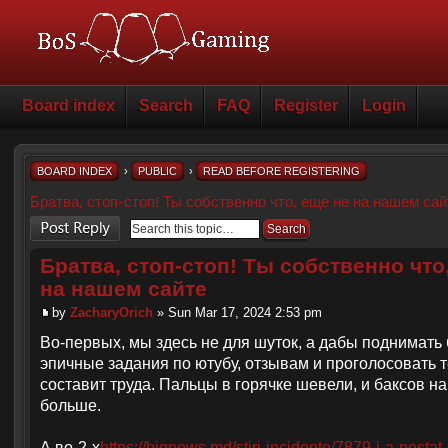
Board index
Search
FAQ
Register
Login
BOARD INDEX
›
PUBLIC
›
READ BEFORE REGISTERING
Братва, стоп-стоп! Ты собственно что, еще не на нашем сай
Post a reply
Братва, стоп-стоп! Ты собственно что
на нашем сайте
by
ZacharyOrich
» Sun Mar 17, 2024 2:53 pm
Во-первых, мы здесь не для шуток, а дабы поднимать 
эпичные задания по ютубу, отзывам и проголосовать т
составит труда. Пальцы в горячке шевели, и баксов на
больше.
А во-2-х
https://bignews.md/stiri-incidente/7879-i-a-postat-